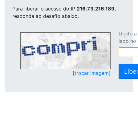
Para liberar o acesso
do IP
216.73.216.189
,
responda ao desafio abaixo.
Digite 
lado no
[trocar imagem]